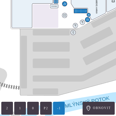
OBNOVIT
2
1
P2
-1