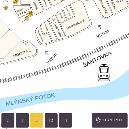
OBNOVIT
2
1
P2
-1