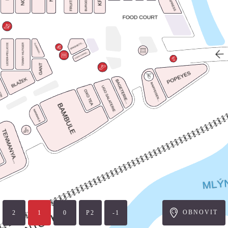
OBNOVIT
2
1
P2
-1