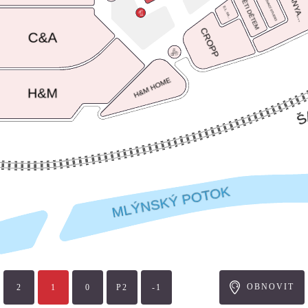
OBNOVIT
2
1
P2
-1