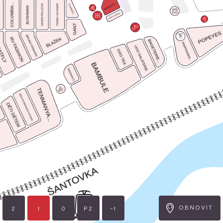
OBNOVIT
2
1
P2
-1